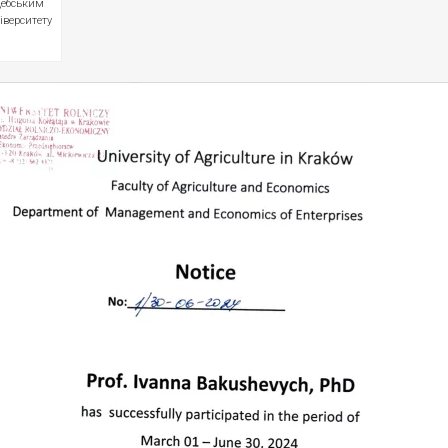
дебським
іверситету