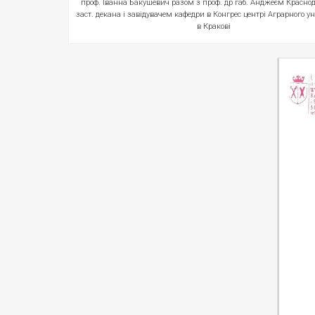
проф. Іванна Бакушевич разом з проф. др габ. Анджеєм Красно
заст. декана і завідувачем кафедри в Конгрес центрі Аграрного ун
в Кракові