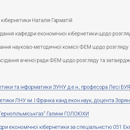
 кібернетики Наталія Гарматій
дання кафедри економічної кібернетики щодо розгля
ання науково-методичної комісії ФЕМ щодо розгляду
сідання вченої ради ФЕМ щодо розгляду та затверд
етики та інформатики ЗУНУ д.е.н., професора Лесі БУ
рнетики ЛНУ ім. І.Франка канд.екон.наук, доцента 
“Тернопільміськгаз” Галини ГОЛОЮХИ
ри економічної кібернетики за спеціальністю 051 Еко