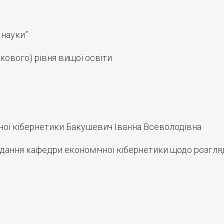
 науки”
кового) рівня вищої освіти
чної кібернетики Бакушевич Іванна Всеволодівна
дання кафедри економічної кібернетики щодо розгл