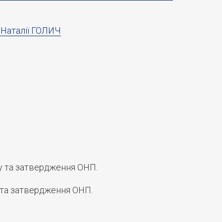
” Наталії ГОЛИЧ
у та затвердження ОНП.
 та затвердження ОНП.