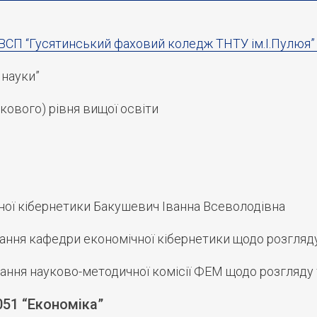
ії ВСП “Гусятинський фаховий коледж ТНТУ ім.І.Пулюя
 науки”
кового) рівня вищої освіти
чної кібернетики Бакушевич Іванна Всеволодівна
дання кафедри економічної кібернетики щодо розгляд
ання науково-методичної комісії ФЕМ щодо розгляду
051 “Економіка”